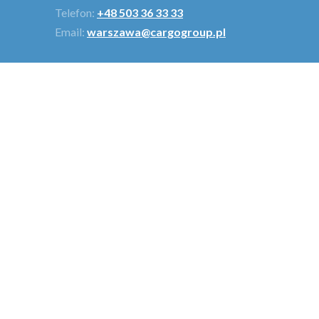
Telefon:
+48 503 36 33 33
Email:
warszawa@cargogroup.pl
Bestsellery