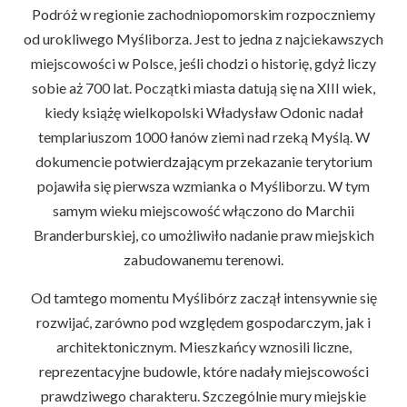
Podróż w regionie zachodniopomorskim rozpoczniemy
od urokliwego Myśliborza. Jest to jedna z najciekawszych
miejscowości w Polsce, jeśli chodzi o historię, gdyż liczy
sobie aż 700 lat. Początki miasta datują się na XIII wiek,
kiedy książę wielkopolski Władysław Odonic nadał
templariuszom 1000 łanów ziemi nad rzeką Myślą. W
dokumencie potwierdzającym przekazanie terytorium
pojawiła się pierwsza wzmianka o Myśliborzu. W tym
samym wieku miejscowość włączono do Marchii
Branderburskiej, co umożliwiło nadanie praw miejskich
zabudowanemu terenowi.
Od tamtego momentu Myślibórz zaczął intensywnie się
rozwijać, zarówno pod względem gospodarczym, jak i
architektonicznym. Mieszkańcy wznosili liczne,
reprezentacyjne budowle, które nadały miejscowości
prawdziwego charakteru. Szczególnie mury miejskie