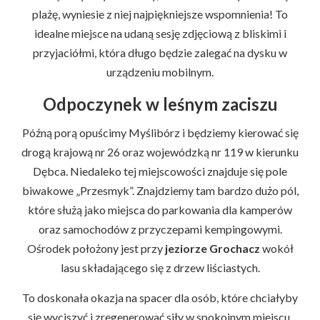
plażę, wyniesie z niej najpiękniejsze wspomnienia! To
idealne miejsce na udaną sesję zdjęciową z bliskimi i
przyjaciółmi, która długo będzie zalegać na dysku w
urządzeniu mobilnym.
Odpoczynek w leśnym zaciszu
Późną porą opuścimy Myślibórz i będziemy kierować się
drogą krajową nr 26 oraz wojewódzką nr 119 w kierunku
Dębca. Niedaleko tej miejscowości znajduje się pole
biwakowe „Przesmyk”. Znajdziemy tam bardzo dużo pól,
które służą jako miejsca do parkowania dla kamperów
oraz samochodów z przyczepami kempingowymi.
Ośrodek położony jest przy
jeziorze Grochacz
wokół
lasu składającego się z drzew liściastych.
To doskonała okazja na spacer dla osób, które chciałyby
się wyciszyć i zregenerować siły w spokojnym miejscu.